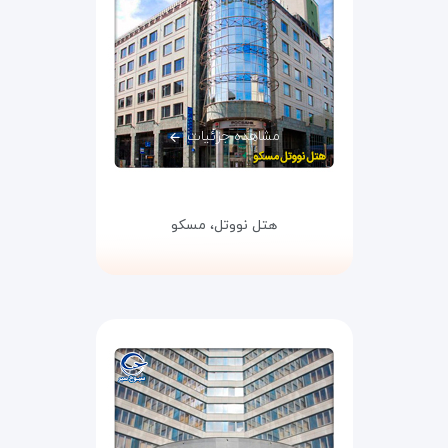
مشاهده جزئیات
هتل نووتل،
مسکو