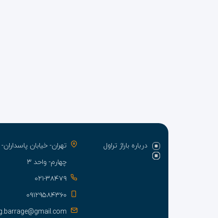
درباره باراژ تراول
تهران- خیابان پاسدارا
چهارم- واحد ۳
۰۲۱-۳۸۴۷۹
۰۹۱۲۹۵۸۴۳۶۰
g.barrage@gmail.com