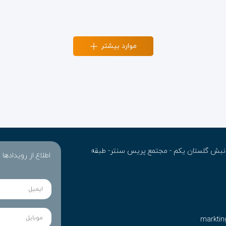
موارد بیشتر
ن- نبش گلستان یکم - مجتمع پریس سنتر- طبقه
اطلاع از رویدادها
marktin