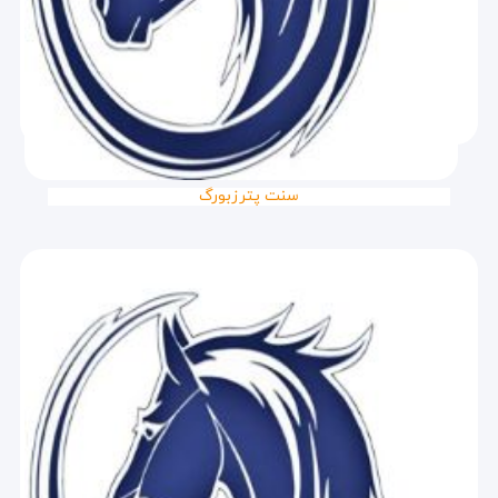
سنت پترزبورگ