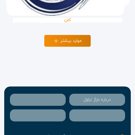
کلن
موارد بیشتر
درباره باراژ تراول