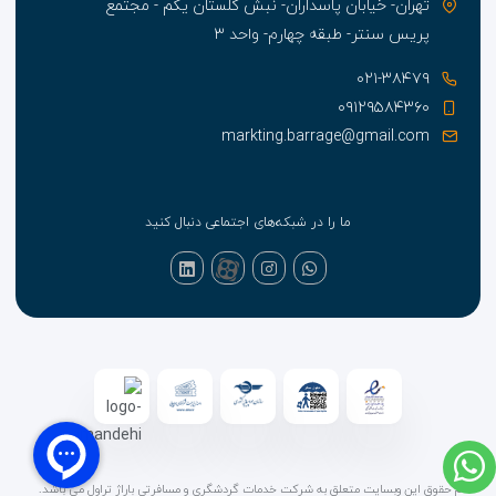
تهران- خیابان پاسداران- نبش گلستان یکم - مجتمع
پریس سنتر- طبقه چهارم- واحد ۳
۰۲۱-۳۸۴۷۹
۰۹۱۲۹۵۸۴۳۶۰
markting.barrage@gmail.com
ما را در شبکه‌های اجتماعی دنبال کنید
تمام حقوق این وبسایت متعلق به شرکت خدمات گردشگری و مسافرتی باراژ تراول می باشد.