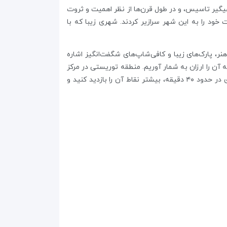
ال‌های آبی‌اش مشهور است. ظاهرا این شهر در سال ۱۲۷۵ میلادی توسط دو ماهیگیر تاسیس، و در طول قرن‌ها از نظر اهمیت و ثروت
مستعمرات هلند در اطراف دنیا مستقر شد. همچنین شرکت‌هایی همچون کمپانی هلندی هند شرقی (VOB) ثروت خود را به این شهر سرازیر کردند. شهری زیبا که با
نر، پارک‌های زیبا و کافی‌‌شاپ‌های شگفت‌انگیز اشاره
آن را ارزان به شمار آوریم. منطقه‌ توریستی در مرکز
شهر، تقریبا هر آنچیزی را که دوست دارید ببینید در خود دارد. همچنین کوچکی این منطقه باعث می‌شود که بتوانید با پیاده روی در حدود ۴۰ دقیقه، بیشتر نقاط آن را بازدید کنید و