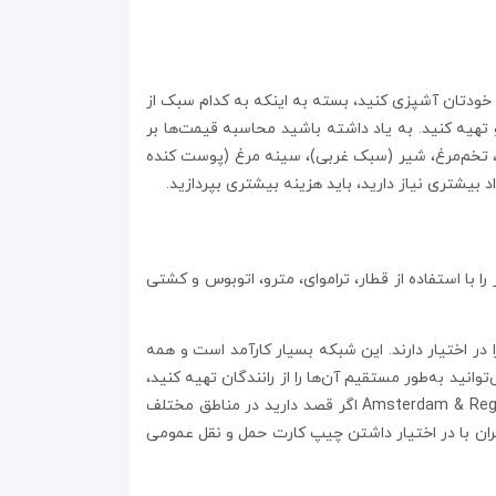
 شما هزینه در بر دارد. اگر دوست دارید خودتان آشپزی کنید، بسته به اینکه به کدام سبک از
یایی علاقه‌مند باشید، می‌توانید مواد غذایی مورد نیاز یک هفته‌تان را با پرداخت به‌ترتیب حدود۶۱.۵ و۴۶.۵ یورو تهیه کنید. به یاد داشته باشید محاسبه قیمت‌ها بر
د، تخم‌مرغ، شیر (سبک غربی)، سینه‌ مرغ (پوست کنده
شتری نیاز دارید، باید هزینه‌ بیشتری بپردازید.
ا استفاده از قطار، تراموای، مترو، اتوبوس و کشتی
Conne و EBS نبض شبکه‌ اتوبوسرانی آمستردام را در اختیار دارند. این شبکه بسیار کارآمد است و همه‌
انید به‌طور مستقیم آن‌ها را از رانندگان تهیه کنید،
با این وجود بلیط‌هایی همچون ۲۴، ۴۸، ۷۲ یا ۹۶ ساعت (معتبر در شرکت GVB) ارزش خرید بالاتری دارند. همچنین بلیط Amsterdam & Region Day اگر قصد دارید در مناطق مختلف
فران با در اختیار داشتن چیپ کارت حمل و نقل عمومی