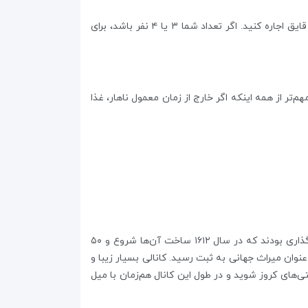
برخلاف کشتی‌های گران کروز (Canal Cruise)، شما می‌توانید با هزینه‌ کمتری برای خودتان یک قایق اجاره کنید. اگر تعداد شما ۳ یا ۴ نفر باشد، برای
رزان میل کنید. مهم‌تر از همه اینکه اگر خارج از زمان معمول ناهار، غذا
پرنسس سومین و بیرونی‌ترین کانل آبی آمستردام به شمار می‌رود. این سه کانال یک پروژه‌ گسترده با حجم عظیمی از سرمایه‌گذاری بودند که در سال ۱۶۱۲ ساخت آن‌ها شروع و ۵۰
ه اتمام رسید. وقتی که این پروژه پایان یافت، آمستردام ۴ برابر اندازه‌ اصلی اش رشد کرد. کانال پرنسس در سال ۲۰۰۹ به‌عنوان میراث جهانی به ثبت رسید. کانالی بسیار زیبا و
ی‌های کروز شوید و در طول این کانال هم‌زمان با میل