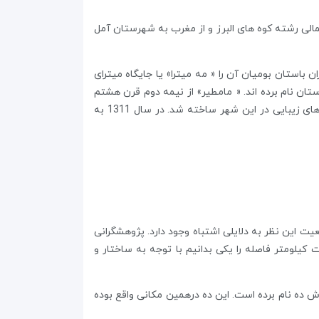
الی رشته کوه های البرز و از مغرب به شهرستان آمل
باستان بومیان آن را « مه میترا» یا جایگاه میترای
تان نام برده اند. « مامطیر» از نیمه دوم قرن هشتم
هم زمان با فرمانروایی سادات مرعشی به « بارفروشده» و اواخر دوره صفوی به « بارفروش» تغییر یافت. در زمان صفویه عمارت های زیبایی در این شهر ساخته شد. در سال 1311 به
یت این نظر به دلایلی اشتباه وجود دارد. پژوهشگرانی
کیلومتر فاصله را یکی بدانیم با توجه به ساختار و
 ، از دهی به نام بارفروش ده نام برده است. این ده درهمین مکانی واقع بوده