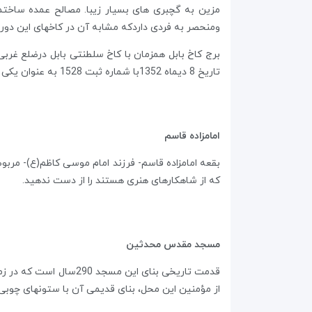
مزین به گچبری های بسیار زیبا. مصالح عمده ساختم
ومنحصر به فردی داردکه مشابه آن در کاخهای این دور
برج کاخ بابل همزمان با کاخ سلطنتی بابل درضلع غرب
تاریخ 8 دیماه 1352با شماره ثبت 1528 به عنوان یکی از آثار ملی ایران به ثبت رسیده است.
امامزاده قاسم
بقعه امامزاده قاسم- فرزند امام موسی کاظم(ع)- مرب
که از شاهکارهای هنری هستند را از دست ندهید.
مسجد مقدس محدثین
قدمت تاریخی بنای این 
از مؤمنین این محل، بنای قدیمی آن با ستونهای چوبی 