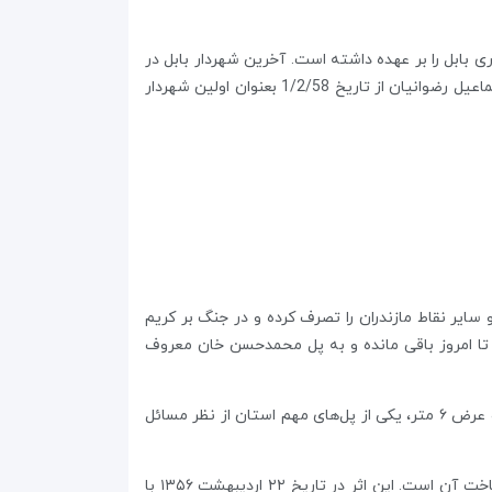
لیت خطیر شهرداری بابل را بر عهده داشته است. آخرین شهردار بابل در
دوران طاغوت عباس آمین بوده که بمدت 2 ماه مسئولیت شهرداری بابل را از تاریخ 11/5/57 تا 11/7/57 بر عهده داشته است. اسماعیل رضوانیان از تاریخ 1/2/58 بعنوان اولین شهردار
ر بابل فعلی) و سایر نقاط مازندران را تصرف کرده و در جنگ بر کریم
 رودخانه بابل پل بزرگی احداث کرد که تا امروز باقی مانده و به پل محمدحسن خان معروف
این پل دارای هفت چشمه (طاق) اصلی و دو چشمه فرعی است که ارتفاع آن از بستر رودخانه ۱۱ متر است. این پل با طول ۱۴۰ متر و عرض ۶ متر، یکی از پل‌های مهم استان از نظر مسائل
یکی از موارد شاخص این پل معماری صفوی بنا و استفاده از سفیده تخم مرغ (البته به گفته برخی زرده تخم مرغ و ساروج) در ساخت آن است. این اثر در تاریخ ۲۲ اردیبهشت ۱۳۵۶ با