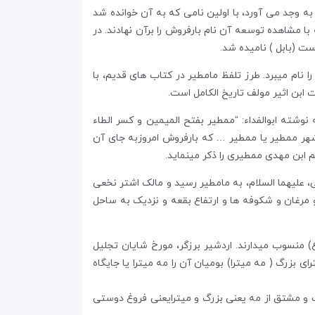
ه وجد می آورد، با اولین نامی که به آن خوانده شد
 مشاهده توسعه آن نام بارفروش را برآن نهادند. در
ت (بابل ) نامیده شد.
ای طبرستان، فقط آمل و مامطیر را نام میبرد. طرز تلفظ مامطیر در کتاب های قدیم، با
بن اثیر مولف تاریخ الکامل است.
نوشته ابوالفداء: “ممطیر بفتح المیمین و کسر الطاء
شهر ممطیر یا ممطیر … که بارفروش امروزبه جای آن
ابن مهدی ممطیری را ذکر مینماید.
ی، علیهما السلام، به مامطیر رسید و مالک اشتر نخعی
مرغان و شکوفه ها و ارتفاع بقعه و نزدیک به ساحل
) منسوب میدارند. اردشیر برزگر، مورخ شایان تجلیل
 بزرگ ( مه میترا) بومیان آن را مه میترا یا جایگاه
ت و مشتق از مه یعنی بزرگ و میترایعنی فروغ دوستی