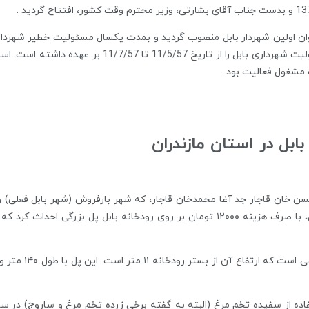
محمد علی خان روشن در تاریخ 17/9/1313 بغنوان اولین شهردار بابل منصوب گردید و بمدت یکسال مسئو
بل در استان مازندران
مرانی کریم خان زند، به سال ۱۱۴۶، محمدحسن خان قاجار جد آغا محمدخان قاجار، که شهر بارفروش (شه
خان زند پیروز شده بود به پاس قدردانی از مردم بابل، با صرف هزینه ۱۲۰۰۰ تومان بر روی