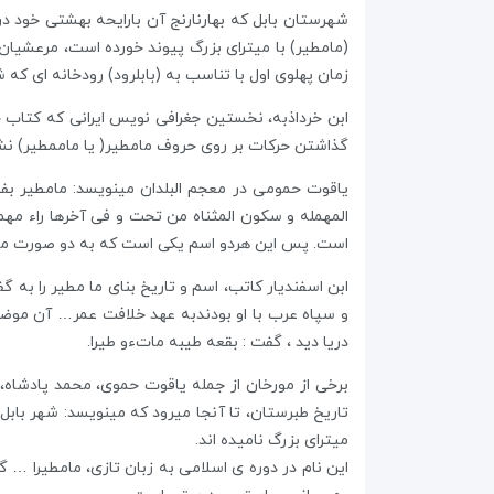
شهرستان بابل که بهارنارنج آن بارایحه بهشتی خود د
(مامطیر) با میترای بزرگ پیوند خورده است، مرعشیان
زمان پهلوی اول با تناسب به (بابلرود) رودخانه ای ک
گذاشتن حرکات بر روی حروف مامطیر( یا ماممطیر) نش
یاقوت حمومی در معجم البلدان مینویسد: مامطیر بفتح 
المهمله و سکون المثناه من تحت و فی آخرها راء مه
است. پس این هردو اسم یکی است که به دو صورت می ن
ابن اسفندیار کاتب، اسم و تاریخ بنای ما مطیر را به 
و سپاه عرب با او بودندبه عهد خلافت عمر… آن موضع
دریا دید ، گفت : بقعه طیبه ماتءو طیرا.
برخی از مورخان از جمله یاقوت حموی، محمد پادشاه، 
تاریخ طبرستان، تا آنجا میرود که مینویسد: شهر بابل 
میترای بزرگ نامیده اند.
این نام در دوره ی اسلامی به زبان تازی، مامطیرا …