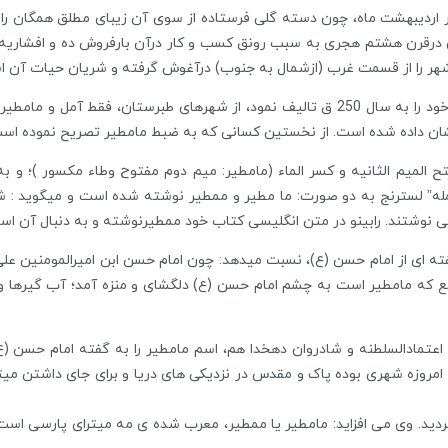
ر اردیبهشت ماه، چون دسته گلی فرستاده از سوی آن زیبای مطلق همگان را ب
 درقرن هشتم هجری به سبب رونق کسب و کار درآن بارفروش ده و افشاریه با
ه شهر را از قسمت غرب (ازشمال به جنوب) درآغوش گرفته و شریان حیات آن اس
ابن خرداذبه، نخستین جغرافی نویس ایرانی که کتاب خود را به سال 250 ق تالیف نمود، از شهره
ان داده شده است. از نخستین کسانی که به ضبط مامطیر تصریح نموده است ا
المیم الثانیه و کسر الماء (مامطیر: میم دوم مفتوح وطاء مکسور )؛ و به 
مله” لسترنج به دو صورت: ما مطیر و ممطیر نوشته شده است و میگوید : 
وشتند. رابینو در متن انگلیسی کتاب خود ممطیرنوشته و به دنبال آن اسم 
گفته ای از امام حسن (ع)، نسبت میدهد: چون امام حسن ابن امیرالمومنین عل
 که مامطیر است به چشم امام حسن (ع) دلگشای و منزه آمد؛ آب گیرها و 
اعتمادالسلطنه و شادروان دهخدا هم، اسم مامطیر را به گفته امام حسن (ع
امروزه شهری بوده پاک و مقدس در نزدیکی های دریا و برای جای داشتن میترای
 گردید. وی می افزاید: مامطیر یا ممطیر، معرب شده ی مه میترای پارسی اس