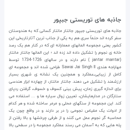
جاذبه های توریستی جبپور
جاذبه های توریستی جبپور جانتار مانتار کسانی که به هندوستان
سفر کرده اند حتماً سری هم یه یکی از جذاب ترین آثارتاریخی این
کشور یعنی مجموعه المانهای معمارانه ای که در کنار هم یک رصد
خانه ی نجوم را تشکیل داده اند زده اند ؛ این المانها جانتار مانتار
(jantar mantar ) نام دارند و در سالهای 1726-1734 توسط
مهاراجه هندی Sawai Jai Singh II طراحی شده اند و مجموعه ای
کامل از زیبایی,عملکرد و همچنین یک نشانه ی شهری بسیار
ارزشمند را تشکیل می دهند. جانتار مانتار، از چهارده ابزار هندسی
برای اندازه گیری زمان، پیش بینی کسوف و خسوف، گرفتن ردپای
ستارگان در مدارهایشان، تعیین زوال سیاره ها و … استفاده می
کند. این مجموعه از سنگهای محلی و مرمر ساخته شده و هر کدام
از ادوات یک مقیاس نجومی را در بر دارند و در واقع چون یک
محاسبه گر نجوم عمل می کنند و از طرفی چرخشها و بالا رفتن از
پله هایی که به آسمان می رسند عملکرد مجموعه را در سطحی بالا