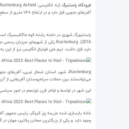
فرودگاه راستنبرگ
(به انگلیسی:
Rustenburg Airfield
آفریقای جنوبی قرار دارد و در ارتفاع ۱۱۲۸ متری از سطح دریا واقع شده است
دارد، قرار داشت. تیم ملی فوتبال انگلیس نیز از این ب
می‌توانستند بین حملات سیاه‌پوستان آفریقایی از آن 
این شهر در اواسط و اواخر قرن نوزدهم در امور سیاسی ترانسوال اهمیت داشت. Rustenburg محل ذخیره‌گاه
وجود دارد. و یکی از بزرگترین معادن پلاتین جهان در 8 مایل (13 کیلومتر) شرق است. کروم، نیکل و گرانیت نیز استخراج می شوند.