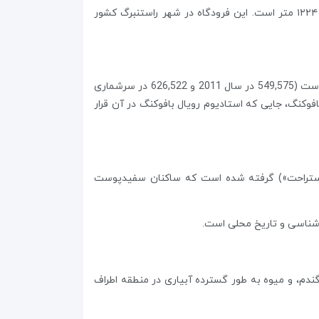
) یک فرودگاه همگانی است که یک باند فرود آسفالت دارد و طول باند آن ۱۲۲۴ متر است. این فرودگاه در شهر راستنبرگ کشور
راستنبورگ شهری در دامنه رشته کوه ماگالیسبرگ است. Rustenburg پرجمعیت ترین شهر در استان شمال غربی آفریقای جنوبی است (549,575 در سال 2011 و 626,522 در سرشماری
رت فوکنگ، پایتخت کشور سلطنتی بافوکنگ، جایی که استادیوم رویال بافوکنگ در آن قرار
ریا. نام آن که در سال 1850 تأسیس شد، ظاهراً از زنگ («استراحت») گرفته شده است که ساکنان سفیدپوست
یس جمهور آفریقای جنوبی از 1883 تا 1902، درست در شمال Rustenburg است. توتون، گندم، و میوه به طور گسترده آبیاری در منطقه اطراف