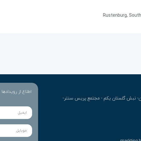
اطلاع از رویدادها
ران- نبش گلستان یکم - مجتمع پریس سنتر-