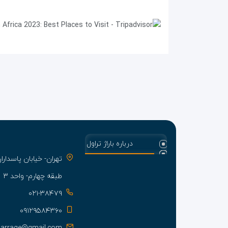
درباره باراژ تراول
تهران- خیابان پاسدا
طبقه چهارم- واحد ۳
۰۲۱-۳۸۴۷۹
۰۹۱۲۹۵۸۴۳۶۰