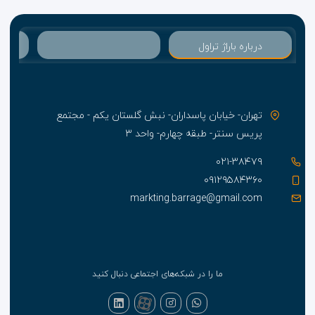
درباره باراژ تراول
تهران- خیابان پاسداران- نبش گلستان یکم - مجتمع
پریس سنتر- طبقه چهارم- واحد ۳
۰۲۱-۳۸۴۷۹
۰۹۱۲۹۵۸۴۳۶۰
markting.barrage@gmail.com
ما را در شبکه‌های اجتماعی دنبال کنید