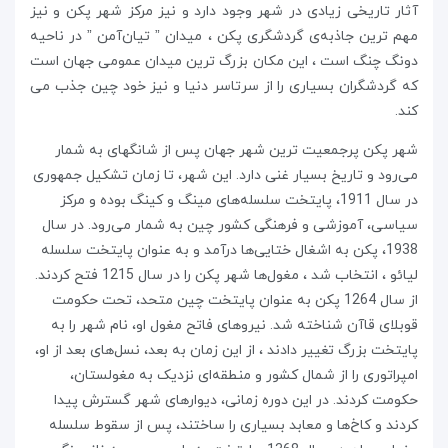
آثار تاریخی زیادی در شهر وجود دارد و نیز مرکز شهر پکن و نیز
مهم ‌ترین جاذبه‌ی گردشگری پکن ، میدان ” تیان‌آمن ” در ناحیه‌
دونگ ‌چنگ است ، این مکان بزرگ ترین میدان عمومی جهان است
که گردشگران بسیاری را از سرتاسر دنیا و نیز خود چین جذب می
‌کند.
شهر پکن پرجمعیت ترین شهر جهان پس از شانگهای به شمار
می‌رود و تاریخ بسیار غنی دارد. این شهر، تا زمان تشکیل جمهوری
در سال 1911، پایتخت سلسله‌های مینگ و کینگ بوده و مرکز
سیاسی، آموزشی و فرهنگی کشور چین به شمار می‌رود. در سال
1938، پکن به اشغال ختایی‌ها درآمد و به عنوان پایتخت سلسله
لیائو ، انتخاب شد ، مغول‌ها شهر پکن را در سال 1215 فتح کردند.
از سال 1264 پکن به عنوان پایتخت چین متحد، تحت حکومت
قوبلای قاآن شناخته شد. نیروهای فاتح مغول او، نام شهر را به
پایتخت بزرگ تغییر دادند ، از این زمان به بعد، نسل‌های بعد از او،
امپراتوری را از شمال کشور و منطقه‌ای نزدیک به مغولستان،
حکومت کردند. در این دوره زمانی، دیوارهای شهر گسترش پیدا
کردند و کاخ‌ها و معابد بسیاری را ساختند، پس از سقوط سلسله