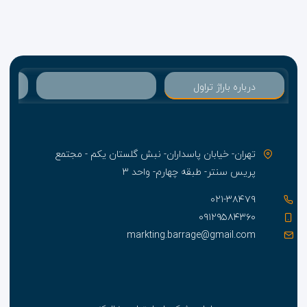
درباره باراژ تراول
تهران- خیابان پاسداران- نبش گلستان یکم - مجتمع
پریس سنتر- طبقه چهارم- واحد ۳
۰۲۱-۳۸۴۷۹
۰۹۱۲۹۵۸۴۳۶۰
markting.barrage@gmail.com