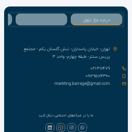
درباره باراژ تراول
تهران- خیابان پاسداران- نبش گلستان یکم - مجتمع
پریس سنتر- طبقه چهارم- واحد ۳
۰۲۱-۳۸۴۷۹
۰۹۱۲۹۵۸۴۳۶۰
markting.barrage@gmail.com
ما را در شبکه‌های اجتماعی دنبال کنید