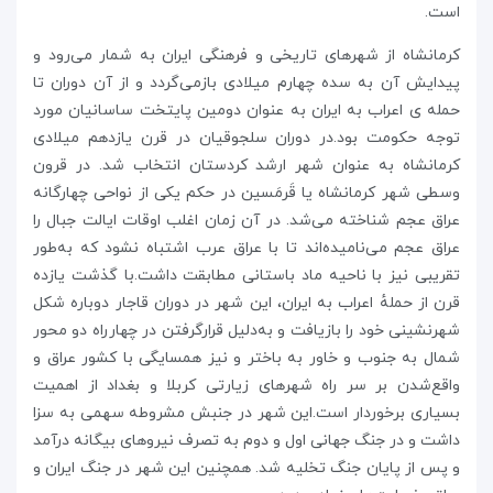
است.
کرمانشاه از شهرهای تاریخی و فرهنگی ایران به‌ شمار می‌رود و
پیدایش آن به سده چهارم میلادی بازمی‌گردد
و از آن دوران تا
حمله ی اعراب به ایران به عنوان دومین پایتخت ساسانیان مورد
توجه حکومت بود.در دوران سلجوقیان در قرن یازدهم میلادی
کرمانشاه به عنوان شهر ارشد کردستان انتخاب شد. در قرون
وسطی شهر کرمانشاه یا قَرمَسین در حکم یکی از نواحی چهارگانه
عراق عجم شناخته می‌شد. در آن زمان اغلب اوقات ایالت جبال را
عراق عجم می‌نامیده‌اند تا با عراق عرب اشتباه نشود که به‌طور
تقریبی نیز با ناحیه ماد باستانی مطابقت داشت.با گذشت یازده
قرن از حملهٔ اعراب به ایران، این شهر در دوران قاجار دوباره شکل
شهرنشینی خود را بازیافت و به‌دلیل قرارگرفتن در چهارراه دو محور
شمال به جنوب و خاور به باختر و نیز همسایگی با کشور عراق و
واقع‌شدن بر سر راه شهرهای زیارتی کربلا و بغداد از اهمیت
بسیاری برخوردار است.این شهر در جنبش مشروطه سهمی به سزا
داشت و در جنگ جهانی اول و دوم به تصرف نیروهای بیگانه درآمد
و پس از پایان جنگ تخلیه شد. همچنین این شهر در جنگ ایران و