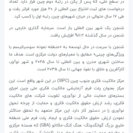
در سطح ملی، که پس از پکن در رتبه دوم چین قرار دارد. تعداد
درخواست های ثبت اختراع بین المللی از ۲۰ هزار مورد فراتر رفت و
طی ۱۷ سال متوالی در میان شهرهای چین رتبه اول را کسب کرد.
شنجن یک شهر بین المللی باز است. سرمایه گذاری خارجی در
شنجن در سال گذشته ۱۱.۲% افزایش یافت.
شنجن با سرعت در حال توسعه به «منطقه نمونه سوسیالیسم با
ویژگی‌های چینی» مطابق با معیارهای دولت مرکزی است. هدف ما
ساختن شهری مدرن و بین المللی تا سال ۲۰۲۵ و شهر نوآور،
کارآفرین و خلاق با نفوذ جهانی تا سال ۲۰۳۵ است.
مرکز مالکیت فکری جنوب چین (SIPC) در این شهر واقع است. این
مرکز بعنوان پلت فرم آزمایشی مالکیت فکری ملی چین اجرای
بسترهای حمایت مالی از نوآوری، تقویت شرکت های مالکیت
فکری، رشد ارزش حقوق مالکیت فکری و حمایت از چرخه تحول
نوآوری را در دستور کار دارد. این مرکز متعهد به تحقق حداکثر
نمودن ارزش حقوق مالکیت فکری و ایجاد پلت فرم ملی منطقه
خلیج بزرگ گوانگدونگ- هنگ کنگ-ماکائو (GBA) که هسته مرکزی
و وظیفه مهم شنجن برای ایجاد مدل اکولوژیکی مالکیت فکری