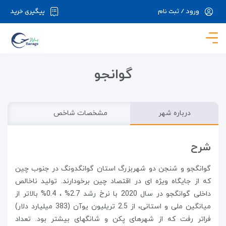
ورود / ثبت نام
پیگیری خرید
در حال حاضر ارتباط با سرور قطع می باشد لطفا
دقایقی بعد مجددا تلاش کنید.
گوانجو
درباره شهر
مشخصات شاخص
شرح
گوانگجو و شنجن دو شهربزرگ استان گوانگدونگ در جنوب چین
که از جایگاه ویژه ای در اقتصاد چین برخودارند. تولید ناخالص
داخلی گوانگجو در سال 2020 با نرخ رشد 2.7% ، 0.4% بالاتر از
میانگین ملی و استانی، از 2.5 تریلیون یوآن (383 میلیارد دلار)
فراتر رفت که از شهرهای پکن و شانگهای بیشتر بود. تعداد