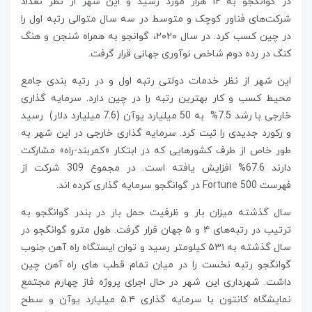
در گوانگجو به ۱۲ هزار مورد رسید و این شهر از نظر تعداد
شرکت‌های فناور کوچک و متوسط در سه سال متوالی رتبه اول را
در چین کسب کرد. در سال ۲۰۲۰، گوانجو به همراه شنجن و هنگ
کنگ در رده دوم شاخص نوآوری جهانی قرار گرفت.
این شهر از نظر خدمات دولتی رتبه اول و در رتبه بندی جامع
محیط کسب و کار بهترین رتبه را در چین دارد. سرمایه گذاری
خارجی با رشد 7.5% به 50 میلیارد یوآن (7.6 میلیارد دلار) رسید
و رکورد جدیدی را ثبت کرد. سرمایه گذاری خارجی در این شهر به
طور خاص از طرف کشورهایی که در ابتکار «کمربند-راه» مشارکت
دارند 67.6% افزایش یافته است. در مجموع 309 شرکت از
فهرست Fortune 500 در گوانگجو سرمایه گذاری کرده اند.
سال گذشته میزان بار و ظرفیت حمل بار در بندر گوانگجو به
ترتیب در رتبه‌های ۴ و ۵ جهان قرار گرفت. طول مترو گوانگجو در
سال گذشته به ۵۳۱ کیلومتر رسید و توان ایستگاه راه آهن جنوب
گوانگجو رتبه نخست را در میان تمام قطب های راه آهن چین
داشت. شهرداری این شهر در حال اجرای پروژه فاز چهارم مجتمع
نمایشگاه کانتون با سرمایه گذاری ۵.۴ میلیارد یوآن و سطح