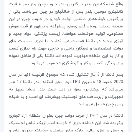
واقع شده که این بندر بزرگترین بندر جنوب چین و از نظر ظرفیت
کانتینری دومین بندر پس از شانگهای در چین می‌باشد. یکی از
بزرگترین خوشه‌های صنعتی تولید خودرو در جنوب چین در این
منطقه مستقر بوده و فناوری‌های پیشرفته و نوظهور از قبیل هوش
مصنوعی، تولید هوشمند، هوافضا، زیست پزشکی، مواد جدید و
انرژی جدید در نانشا فعالیت می نمایند. با اجرای سیاست های
دولت، استعدادها و نخبگان داخلی و خارجی جهت راه اندازی کسب
و کار به این منطقه مهاجرت نموده اند. نانشا یکی از مناطق نمونه
برای زندگی، کسب و کار و گردشگری محسوب می‌شود.
بندر نانشا از 3 فاز تشکیل شده که مجموع ظرفیت آنها در سال
2020 حدود 18 میلیون TEU بود. عمق اسکله بندر نانشا 17 متر
می‌باشد که بیشترین عمق در دنیا است. بندر نانشا مجهز به
تجهیزات و زیرساخت های لجستیک پیشرفته ای است و به شبکه
ریلی چین متصل می‌باشد.
نانشا در سال ۲۰۱۴ از طرف دولت چین بعنوان منطقه آزاد تجاری
برگزیده شد. این منطقه دارای ۷ خوشه استراتژیک شامل لجستیک
و حمل و نقل، مالی، پارک های صنعتی، خدمات مدرن، علم و