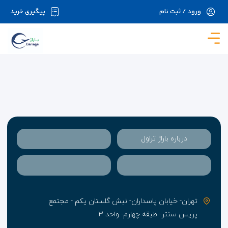
ورود / ثبت نام
پیگیری خرید
در حال حاضر ارتباط با سرور قطع می باشد لطفا
دقایقی بعد مجددا تلاش کنید.
درباره باراژ تراول
تهران- خیابان پاسداران- نبش گلستان یکم - مجتمع
پریس سنتر- طبقه چهارم- واحد ۳