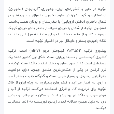
ترکیه در خاور با کشورهای ایران، جمهوری آذربایجان (نخجوان)،
ارمنستان، و گرجستان؛ در جنوب خاوری با عراق و سوریه؛ و در
شمال باختری (بخش اروپایی) با بلغارستان و یونان همسایه‌است.
همچنین ترکیه از شمال با دریای سیاه، از باختر با دو دریای کوچک
مرمره و اژه، و از جنوب باختر با دریای مدیترانه مرز آبی دارد. دو
تنگهٔ راهبردی بسفر و داردانل نیز در اختیار ترکیه است.
پهناوری ترکیه ۷۸۳٬۵۶۲ کیلومتر مربع (۳۷ام) است. ترکیه
کشوری کوهستانی و نسبتاً پرباران است. شکل این کشور مانند یک
مستطیل است که از سوی خاور و باختر امتداد یافته‌است. ترکیه با
قرار گرفتن در یکی از حسّاس‌ترین مناطق جهان، دارای موقعیّت
جغرافیایی راهبردی و بسیار خوبی است و گذرگاه جنوب باختر آسیا
و اروپا به شمار می‌آید و کشورهای بسیاری، به ویژه ایران از خاک
ترکیه برای ترانزیت کالا و انرژی استفاده می‌کنند. ترکیه از آب و
هوای خوب و جلگه ای برخوردار است و مکان های جالب و دیدنی
دارد به دلیل همین سالانه تعداد زیادی توریست به آنجا مسافرت
میکنند.