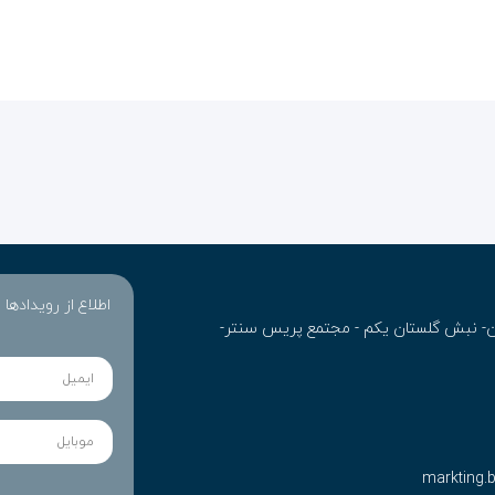
اطلاع از رویدادها
ران- نبش گلستان یکم - مجتمع پریس سنتر-
markting.