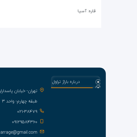
قاره: آسیا
درباره باراژ تراول
تهران- خیابان پاسدا
طبقه چهارم- واحد ۳
۰۲۱-۳۸۴۷۹
۰۹۱۲۹۵۸۴۳۶۰
barrage@gmail.com