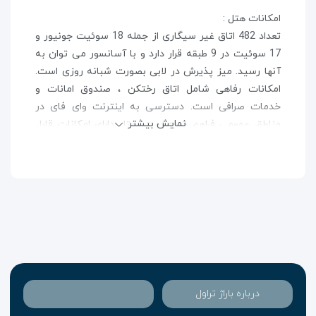
امکانات هتل :
تعداد 482 اتاق غیر سیگاری از جمله 18 سوئیت جونیور و
17 سوئیت در 9 طبقه قرار دارد و با آسانسور می توان به
آنها رسید. میز پذیرش در لابی بصورت شبانه روزی است.
امکانات رفاهی شامل اتاق رختکن ، صندوق امانات و
خدمات صرافی است. دسترسی به اینترنت وای فای در
نمایش بیشتر
مناطق عمومی فراهم شده است. هتل دارای امکانات قابل
دسترسی با ویلچر است. فروشگاه های مختلفی از جمله
سوپر مارکت و فروشگاه سوغاتی در دسترس است. هتل
دارای یک زمین بازی و یک باغ دوست داشتنی است.
میهمانان می توانند وسایل نقلیه خود را در پارکینگ (با
هزینه) یا در گاراژپارک کنند. خدمات بیشتر شامل خدمات
نگهداری از کودکان (با هزینه) ، خدمات پزشکی ، خدمات
ترجمه ، سرویس اتاق (با هزینه) ، سرویس یادآوری تلفنی ،
خدمات خشکشویی ، آرایشگاه و پزشک هتل می باشد.
اتاق های هتل :
درباره باراژ تراول
تهویه مطبوع و گرمایش مرکزی باعث حفظ دمای اتاقهامی