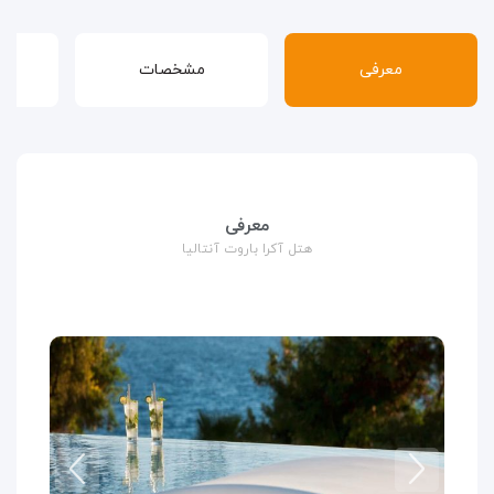
معرفی
مشخصات
قوا
معرفی
هتل آکرا باروت آنتالیا