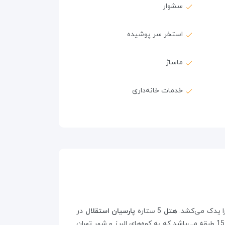
سشوار
استخر سر پوشیده
ماساژ
خدمات خانه‌داری
هتل
5 ستاره
پارسیان استقلال
در
سال 1341 ساخته شد و 10 سال بعد برج شرقی هتل به آن اضافه شد. در مجموع هتل دارای 552 اتاق و سوئیت در 2 ساختمان 15 طبقه می‌باشد که به کوه‎‌های البرز و شهر تهران