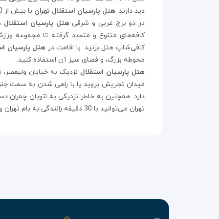
دید دارند.
هتل پارسیان استقلال تهران
با بیش از 50 سال سابقه در هتلداری، اقامتی مجلل و خاطره‌انگیز را برای مسافران در بین
در دو برج غربی و شرقی
هتل پارسیان استقلال
د
کافه‌های متنوع و متعدد گرفته تا مجموعه ورزش
کافی‌شاپ هتل بزنید. با اقامت در
هتل پارسیان اس
محوطه بزرگ، و فضای سبز آن استفاده کنید.
هتل پارسیان استقلال
میدان تجریش بروید یا با راهی شدن به سمت جنوب
دارد. همچنین به خاطر نزدیکی به اتوبان چمران دس
تهران می‌توانید با 30 دقیقه رانندگی به بام تهران و تله‌کابین توچال رفته و از منظره شهر لذت ببرید.