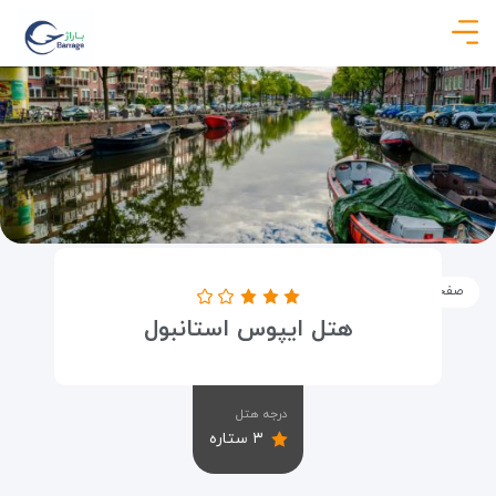
صفحه نخست
اماکن
اقامتگاه ها
هتل ایپوس استانبول
هتل ایپوس استانبول
درجه هتل
۳ ستاره