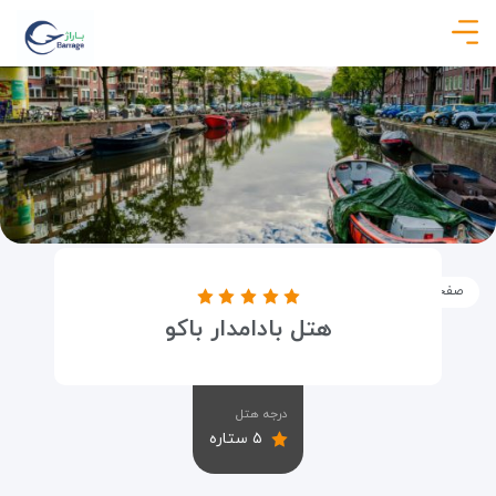
صفحه نخست
اماکن
اقامتگاه ها
هتل بادامدار باکو
هتل بادامدار باکو
درجه هتل
۵ ستاره