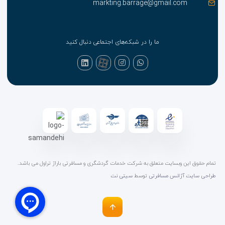
markting.barrage@gmail.com
کودک ، تهویه هوا، تراس، روم سرویس، نظافت روزانه،
تلفن، اینترنت، سشوار و آینه، سرویس بهداشتی، حمام،
سیستم برودتی و حرارتی، تلویزیون، ماهواره، یخچال، مینی
ما را در شبکه‌های اجتماعی دنبال کنید
بار منویی از انواع غذاهای اروپایی و ترکی و همچنین انواع
غذاهایی دریایی و پیتزاهای مختلف در رستوران هتل ارائه
می شود. صبحانه را می توانید در اتاق میل کنید. روزانه
وعده صبحانه در رستوران هتل با مواد غذایی متنوع به
صورت بوفه باز سرو می شود. پول بار در کنار استخر انواع
نوشیدنی ها را آماده و سرو می کند.
تمام حقوق این وبسایت متعلق به شرکت خدمات گردشگری و مسافرتی باراژ تراول می باشد.
طراحی سایت آژانس مسافرتی
توسط
سیتی نت