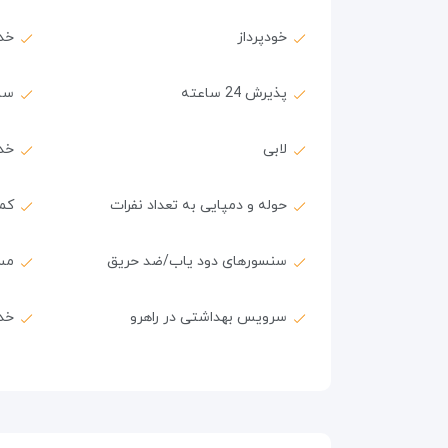
خودپرداز
خد
پذیرش 24 ساعته
سا
لابی
خد
حوله و دمپایی به تعداد نفرات
کمد
سنسورهای دود یاب/ضد حریق
مس
سرویس بهداشتی در راهرو
خدم