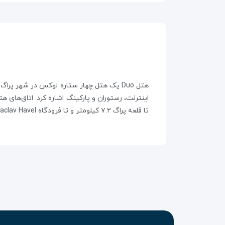
تا قلعه پراگ ۷.۲ کیلومتر و تا فرودگاه Vaclav Havel حدود ۱۵.۷ کیلومتر فاصله دارد. این هتل برای زوج‌ها مناسب است.