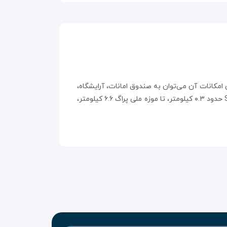
مهوری چک است. این هتل ۶۳۴ اتاق دارد و از جمله مهم‌ترین امکانات آن می‌توان به صندوق امانات، آرایشگاه،
اینترنت، رستوران و پارکینگ اشاره کرد. اتاق‌های هتل به اینترنت، تلویزیون و حمام مجهز شده‌اند. هتل تا ایستگاه مترو Střížkov حدود ۰.۳ کیلومتر، تا موزه ملی پراگ ۶.۶ کیلومتر،