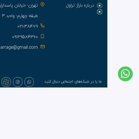
درباره باراژ تراول
تهران- خیابان پاسدا
طبقه چهارم- واحد ۳
۰۲۱-۳۸۴۷۹
۰۹۱۲۹۵۸۴۳۶۰
barrage@gmail.com
ما را در شبکه‌های اجتماعی دنبال کنید
تمام حقوق این وبسایت متعلق به شرکت خدمات گردشگری و مسافرتی باراژ ت
طراحی سایت آژانس مسافرتی
توسط
سیتی نت