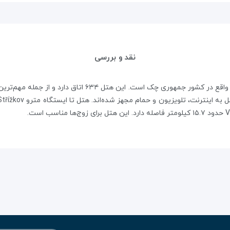
نقد و بررسی
هتل Duo یک هتل چهار ستاره لوکس در شهر پراگ واقع در کشور ج