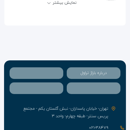
نمایش بیشتر
اتاق‌های هتل دیاموند ایروان به سبک کلاسیک طراحی شده
و دارای یک مینی بار هستند. در هر کدام یک تلویزیون
مسطح با دسترسی به شبکه‌های ماهواره‌ای در نظر گرفته
شده است. حمام‌ها دارای امکانات کافی همچون سشوار
هستند. در رستوران اختصاصی هتل انواع غذاهای ارمنی،
اروپایی و روسی سرو می‌شود. به این ترتیب در ادامه
درباره باراژ تراول
خوردن صبحانه، برای سرو دیگر وعده‌های غذایی نیازی به
خروج از محل اقامت وجود ندارد. البته مجاورت با مرکز شهر
سبب می‌شود به رستوران‌های بسیار خوبی دسترسی راحت
داشته باشید.
تهران- خیابان پاسداران- نبش گلستان یکم - مجتمع
پریس سنتر- طبقه چهارم- واحد ۳
۰۲۱-۳۸۴۷۹