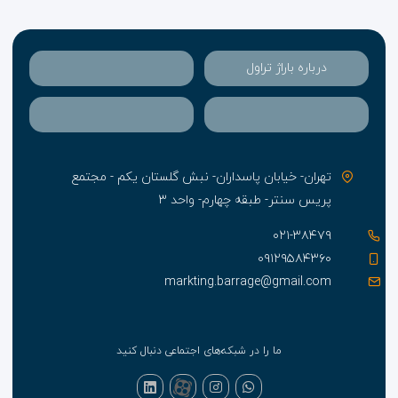
مقایسه با سایر هتل های میلان
فاصله نزدیک با اکثر مکان های توریستی و تفریحی میلان،
باعث صرفه جویی بسیار زیاد در زمان و هزینه رفت و آمد
درباره باراژ تراول
شما می گردد.
وجود پرسنل مجرب، حرفه ایی، با اخلاق و دوره دیده
خدمات چک کردن سریع در زمان تحویل گرفتن و یا تحویل
دادن اتاق ها
اسنک بار
تهران- خیابان پاسداران- نبش گلستان یکم - مجتمع
پریس سنتر- طبقه چهارم- واحد ۳
۰۲۱-۳۸۴۷۹
۰۹۱۲۹۵۸۴۳۶۰
markting.barrage@gmail.com
ما را در شبکه‌های اجتماعی دنبال کنید