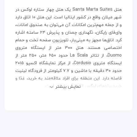
هتل Santa Marta Suites یک هتل چهار ستاره لوکس در
شهر میلان واقع در کشور ایتالیا است. این هتل ۱۰ اتاق دارد
و از جمله مهم‌ترین امکانات آن می‌توان به صندوق امانات،
وای‌فای رایگان، نگهداری چمدان و پذیرش ۲۴ ساعته اشاره
کرد. اتاق‌ها مجهز به مینی‌بار، تلویزیون صفحه تخت و حمام
اختصاصی هستند. هتل ۳۰۰ متر از ایستگاه متروی
Duomo، از تئاتر La Scala حدود ۶۵۰ متر، ۲۵۰ متر از
ایستگاه متروی Cordusio، از مرکز نمایشگاه اکسپو ۲۰۱۵
حدود ۳۰ دقیقه با ماشین و ۷.۷ کیلومتر از فرودگاه لینیت
فاصله دارد. این منطقه برای افراد علاقه‌مند به خرید، غذا و
خرید برندهای لوکس انتخاب مناسبی است.
نمایش بیشتر
دلایل انتخاب هتل سانتا مارتا سوئیتز:
پاکیزگی بسیار عالی هتل
قیمت مناسب نسبت به امکانات عالی ارائه شده در