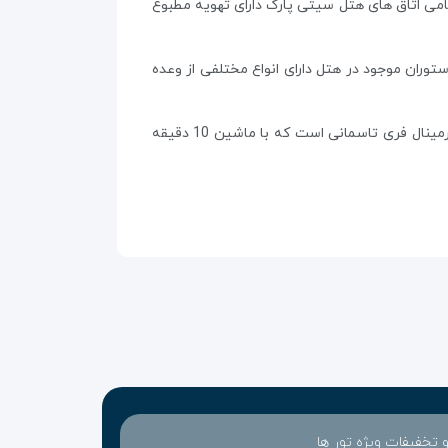
ئه شده است. تمامی اتاق های هتل سیتی پارک دارای تهویه مطبوع
نان می توان به پذیرش 24 ساعته و میز تور اشاره کرد. رستوران موجود در هتل دارای انواع مختلفی از وعده
هتل سیتی پارک ملبورن 10 دقیقه پیاده تا باغ گیاه شناسی سلطنتی و زیارتگاه یادبود فاصله دارد. این نزدیکترین هتل به ترمینال فری تاسمانی است که با ماشین 10 دقیقه
 و تخفیفات ویژه تور ها