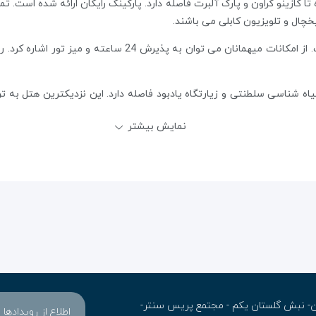
ر جنوب ملبورن، 20 دقیقه پیاده تا کازینو کراون و پارک آلبرت فاصله دارد. پارکینگ رایگان ارا
خچال و تلویزیون کابلی می باشند.
دسترسی به اینترنت وای فای نیز در دسترس است. از امکانات میهما
نمایش بیشتر
ران- نبش گلستان یکم - مجتمع پریس سنتر-
اطلاع از رویدادها