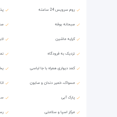
روم سرویس 24 ساعته
پذیرش
صبحانه بوفه
صن
کرایه ماشین
لاب
نزدیک به فرودگاه
نما
کمد دیواری همراه با جا لباسی
یخچ
مسواک، خمیر دندان و صابون
اتا
پارک آبی
سا
مرکز اسپا و سلامتی
رس