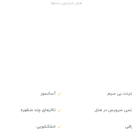
هتل شرایتون مسقط
نترنت بی سیم
آسانسور
کسی سرویس در هتل
تالارهای چند منظوره
افی
خشکشویی