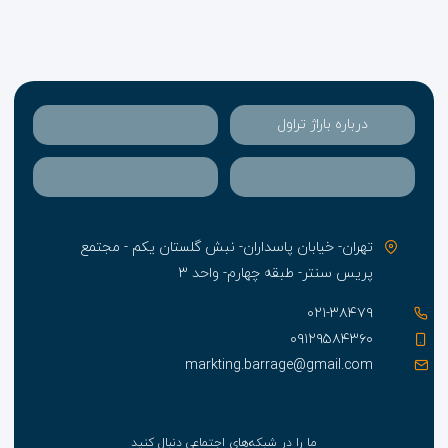
امکانات خاص این بخش وجود اتاق مخصوص معلولین
می‌باشد.
ضمنا مهمانانی که در باغ مستقر می‌باشند جهت صرف غذا
باید به رستوران مجموعه جدید مراجعه کنند.
درباره باراژ تراول
تهران- خیابان پاسداران- نبش گلستان یکم - مجتمع
پریس سنتر- طبقه چهارم- واحد ۳
۰۲۱-۳۸۴۷۹
۰۹۱۲۹۵۸۴۳۶۰
markting.barrage@gmail.com
ما را در شبکه‌های اجتماعی دنبال کنید