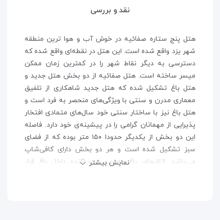
نقد و بررسی
هتل پنج ستاره صفائيه در خوش آب و هوا ترین منطقه
شهر يزد واقع شده است. این هتل در نقطه‌ای واقع شده كه
دسترسی به ديگر نقاط شهر را در كمترين زمان ممكن
ميسر ساخته است. هتل صفائیه از دو بخش هتل جدید و
هتل باغ تشکیل شده که هتل جدید شاهکاری از تلفیق
معماری مدرن و سنتی با ویژگی‌های منحصر به فرد است و
هتل باغ نیز با ساختار سنتی خود سال‌های متمادی افتخار
پذیرایی از مهمانان گرامی را در پیشینه‌ی خود دارد. فاصله
این دو بخش از یکدیگر حدودا ۱۵۰ متر بوده که از فضای
سبز تشکیل شده است و هر دو بخش دارای کافی‌شاپ
می‌باشد. اتاق‌های باغ به صورت پراکنده داخل باغ قرار
نمایش بیشتر
گرفته‌اند و مهمان باید مسیری را پیاده روی کرده تا به اتاق
خود برسد، از امکانات خاص این بخش، این است که واحدها
به چای ساز مجهز می‌باشد. رستوران در مجموعه هتل جدید
قرار گرفته و این قسمت مجهز به آسانسور می‌باشد و از