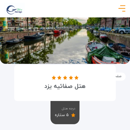
صفحه نخست
اماکن
اقامتگاه ها
هتل صفائیه یزد
هتل صفائیه یزد
درجه هتل
۵ ستاره