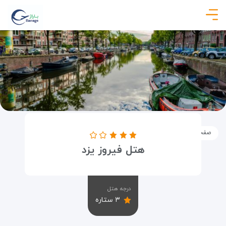
صفحه نخست
اماکن
اقامتگاه ها
هتل فیروز یزد
هتل فیروز یزد
درجه هتل
۳ ستاره