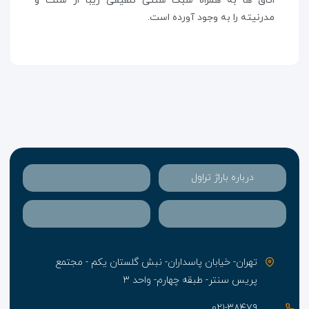
اتاق ها به همراه سبک سنتی تلفیقی زیبا از سنت و
مدرنیته را به وجود آورده است.
درباره باراژ تراول
تهران- خیابان پاسداران- نبش گلستان یکم - مجتمع
پریس سنتر- طبقه چهارم- واحد ۳
۰۲۱-۳۸۴۷۹