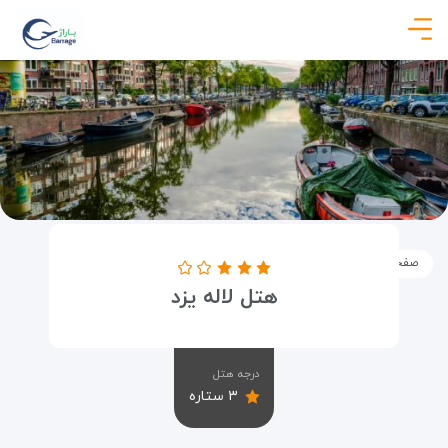
صفحه نخست
اماکن
اقامتگاه ها
هتل لاله یزد
هتل لاله یزد
درجه هتل
۳ ستاره