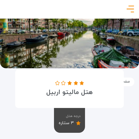
صفحه نخست
اماکن
اقامتگاه ها
هتل مالیتو اربیل
هتل مالیتو اربیل
درجه هتل
۳ ستاره