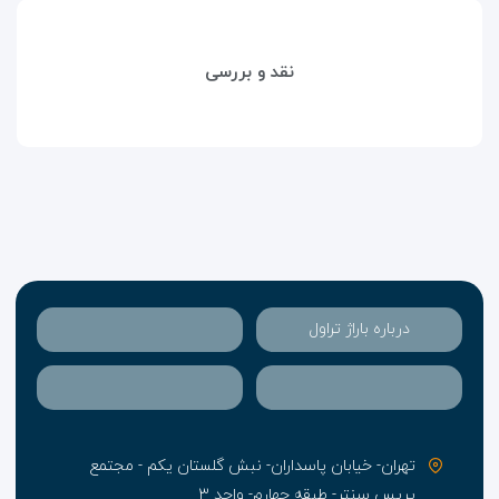
نقد و بررسی
درباره باراژ تراول
تهران- خیابان پاسداران- نبش گلستان یکم - مجتمع
پریس سنتر- طبقه چهارم- واحد ۳