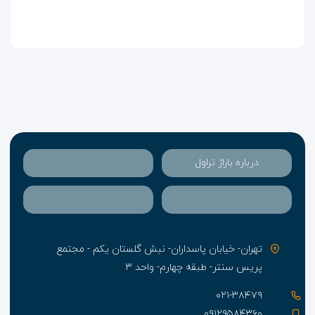
برای شما میهمانان گرامی آرزومند است.
درباره باراژ تراول
تهران- خیابان پاسداران- نبش گلستان یکم - مجتمع
پریس سنتر- طبقه چهارم- واحد ۳
۰۲۱-۳۸۴۷۹
۰۹۱۲۹۵۸۴۳۶۰