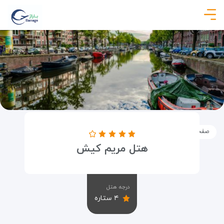
صفحه نخست
اماکن
اقامتگاه ها
هتل مریم کیش
هتل مریم کیش
درجه هتل
۴ ستاره