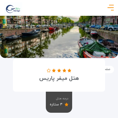
صفحه نخست
اماکن
اقامتگاه ها
هتل میفر پاریس
هتل میفر پاریس
درجه هتل
۴ ستاره