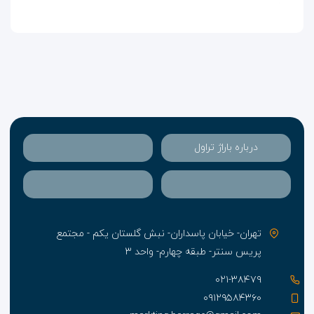
کفش و واکس، کرایه ماشین، فکس و کپی، مرکز تجارت، ،
گاوصندوق، انبار بار و چمدان و سیستم گرمایش، اتاق های
خانوادگی، اتاق های ضد صدا، سرویس نگهداری کودکان،
خانه داری، لباسشویی، خشکشویی، صبحانه در اتاق،
اتوکشی برای مسافران تور فرانسه است.
درباره باراژ تراول
تهران- خیابان پاسداران- نبش گلستان یکم - مجتمع
پریس سنتر- طبقه چهارم- واحد ۳
۰۲۱-۳۸۴۷۹
۰۹۱۲۹۵۸۴۳۶۰