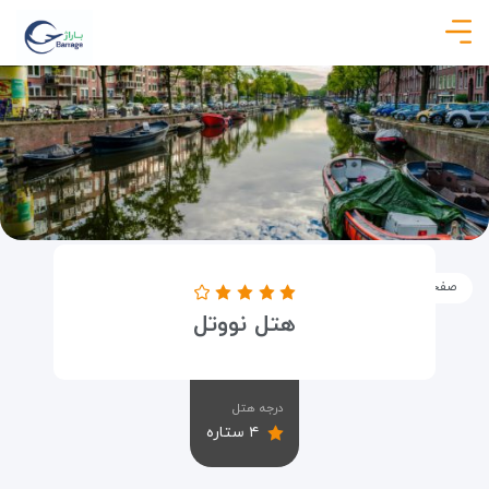
صفحه نخست
اماکن
اقامتگاه ها
هتل نووتل
هتل نووتل
درجه هتل
۴ ستاره