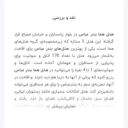
نقد و بررسی
هتل هما بندر عباس
در بلوار پاسداران و خیابان معراج قرار
گرفته. این هتل 5 ستاره که زیرمجموعه‌ی گروه هتل‌های
هما است، یکی از بهترین
هتل‌های بندر عباس
برای اقامت
به‌شمار می‌رود. هتل با تعداد 178 اتاق و سوئیت برای
پذیرایی از مسافران و مهمانان آماده است. اتاق‌ها و
سوئیت‌های 1 تا 4 نفره را می‌توانید در
هتل هما بندر عباس
رزرو کنید که برخی از آنها به دریا هم دید دارند. و اقامت در
آنها، تجربه‌ی سفر به بندرعباس را برای هر مسافری می‌تواند
دلنشین‌تر کند. هتل امکانات بسیاری مانند رستوران ایرانی،
فضای سبز، ماساژ، و کافی‌شاپ فضای باز دارد. رفتار و
برخورد پرسنل خونگرم هتل توام با ادب و اخلاق حرفه‌ایست
نمایش بیشتر
و تلاش می‌کنند اقامت خوبی را سپری کنید.
با اینکه
هتل هما بندر عباس
توسط یک اتوبان از ساحل
خلیج فارس جدا افتاده، اما مزیت عمده‌ی هتل، نزدیکی و