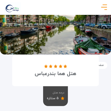
صفحه نخست
اماکن
اقامتگاه ها
هتل هما بندرعباس
هتل هما بندرعباس
درجه هتل
۵ ستاره