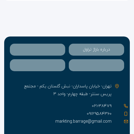
دسترسی راحت به دریاست. از هتل محل اقامتتان به مراکز
خرید، اسکله‌ها، موزه‌ها، معبد هندوها و دیگر جاهای دیدنی
بندرعباس نزدیک هستید. ساحل از هتل تنها چند قدم فاصله
دارد و به رستوران‌ها و مرکز شهر دسترسی راحتی هم دارید.
درباره باراژ تراول
تهران- خیابان پاسداران- نبش گلستان یکم - مجتمع
پریس سنتر- طبقه چهارم- واحد ۳
۰۲۱-۳۸۴۷۹
۰۹۱۲۹۵۸۴۳۶۰
markting.barrage@gmail.com