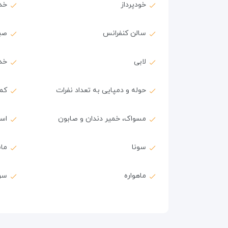
خودپرداز
خد
سالن کنفرانس
صب
لابی
خد
حوله و دمپایی به تعداد نفرات
کمد
مسواک، خمیر دندان و صابون
اس
سونا
ماس
ماهواره
سر