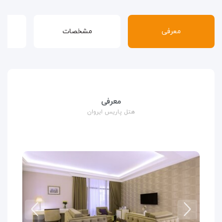
معرفی
مشخصات
قوا
معرفی
هتل پاریس ایروان