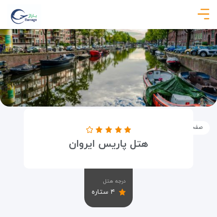
صفحه نخست
اماکن
اقامتگاه ها
هتل پاریس ایروان
هتل پاریس ایروان
درجه هتل
۴ ستاره