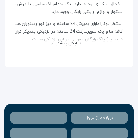
یخچال و کتری وجود دارد. یک حمام اختصاصی با دوش،
سشوار و لوازم آرایشی رایگان وجود دارد.
استخر فونارا دارای پذیرش 24 ساعته و میز تور رستوران ها،
کافه ها و یک سوپرمارکت 24 ساعته در نزدیکی یکدیگر قرار
دارند. پارکینگ رایگان عمومی در این نزدیکی هست.
نمایش بیشتر
این هتل 800 متری از جاده Bangla و 1 کیلومتر از Phuket
Simon Cabaret است. فرودگاه بین المللی پوکت در 25
کیلومتری خانه Tree Hug Home قرار دارد.
با توجه به رتبه بندی مستقل مهمان، این محله مورد علاقه
خود را از Patong بیچ است.
زوج ها به ویژه از موقعیت مکانی قدردانی می کنند - آنها
یک نمره 8.0 برای یک سفر برای دو را دادند.
درباره باراژ تراول
این ویژگی همچنین بهترین در نسبت کیفیت / قیمت در
ساحل پاتونگ را نمره! مهمانان در مقایسه با محل اقامت
های دیگر در این شهر برای پول خود بیشتر می شوند.