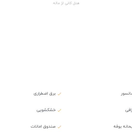
هتل کانی لژ ماله
انسور
برق اضطراری
افی
خشکشویی
حانه بوفه
صندوق امانات