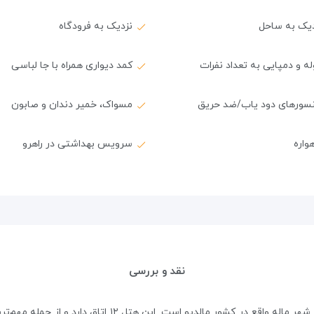
دیک به ساحل
نزدیک به فرودگاه
ه و دمپایی به تعداد نفرات
کمد دیواری همراه با جا لباسی
سورهای دود یاب/ضد حریق
مسواک، خمیر دندان و صابون
واره
سرویس بهداشتی در راهرو
نقد و بررسی
هتل Kaani Lodge یک هتل سه ستاره میان‌رده در شهر ماله واق