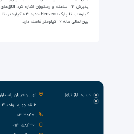
پذیرش ۲۴ ساعته و رستوران اشاره کرد. اتاق‌های هتل به اینترنت وای‌فای رایگان، تهویه مطبوع، تلویزیون و حمام مجهز شده‌اند. هتل تا ترمینال
کیلومتر، تا پارک Henveiru حدود ۰.۴ کیلومتر، تا پارک Sultan حدود ۰.۴ کیلومتر، تا
بین‌المللی ماله ۱.۶ کیلومتر فاصله دارد.
درباره باراژ تراول
تهران- خیابان پاسدا
طبقه چهارم- واحد ۳
۰۲۱-۳۸۴۷۹
۰۹۱۲۹۵۸۴۳۶۰