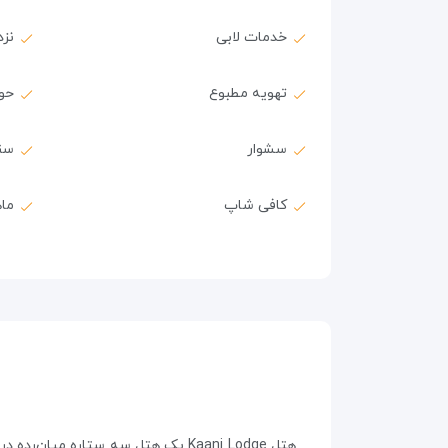
خدمات لابی
نز
تهویه مطبوع
حول
سشوار
سن
کافی شاپ
ماه