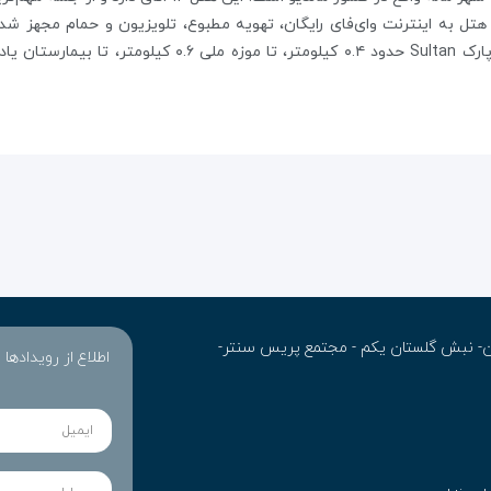
موزه ملی
۰.۶ کیلومتر، تا
بیمارستان یادبود Gandhi
ران- نبش گلستان یکم - مجتمع پریس سنتر-
اطلاع از رویدادها