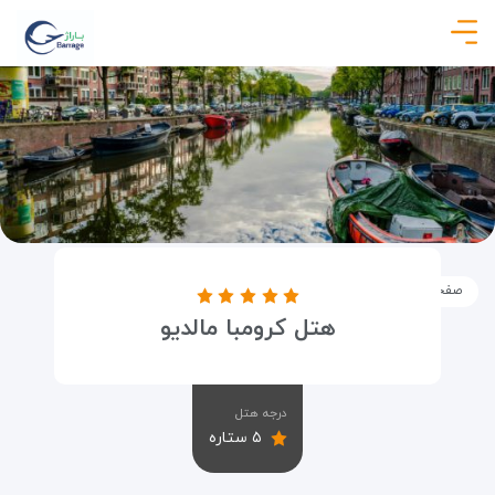
صفحه نخست
اماکن
اقامتگاه ها
هتل کرومبا مالدیو
هتل کرومبا مالدیو
درجه هتل
۵ ستاره