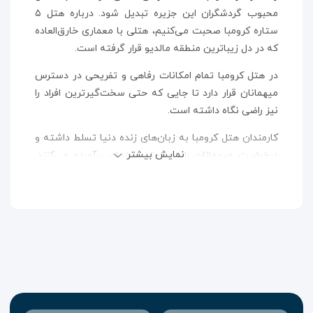
محبوب گردشگران این جزیره تبدیل شود. درباره هتل ۵
ستاره کرومبا صحبت می‌کنیم، هتلی با معماری خارق‌العاده
که در دل زیباترین منطقه مالدیو قرار گرفته است.
در هتل کرومبا تمام امکانات رفاهی و تفریحی در دسترس
میهمانان قرار دارد تا جایی که حتی سخت‌گیرترین افراد را
نیز راضی نگاه داشته است.
کارمندان هتل کرومبا به زبان‌های زنده دنیا تسلط داشته و
نمایش بیشتر
درخواست میهمانان را در کمترین زمان برآورده می‌کنند.
همچنین وجود اینترنت رایگان پر سرعت در تمامی مناطق
هتل باعث شده تا میهمانان حتی در محوطه و اتاق نیز
بتوانند به شبکه‌های اجتماعی و ایمیل خود دسترسی
داشته باشند.
ساحل اختصاصی به همراه انواع تفریحات آبی از دیگر
امکاناتی هستند که میهمانان هتل کرومبا در طول اقامت
خود می‌توانند از آن استفاده کنند.