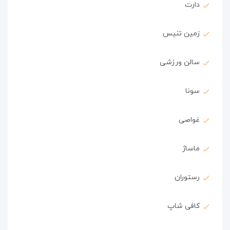
دارت
زمین تنیس
سالن ورزشی
سونا
غواصی
ماساژ
رستوران
کافی شاپ