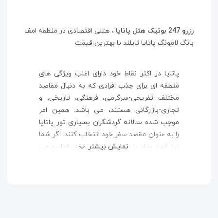
رزرو 247 بوتیک هتل پاتایا
، هتلی اقتصادی در منطقه امف
بانگ لامونگ پاتایا تایلند با بهترین قیمت
پاتایا در اکثر نقاط خود دارای اغلب ویژگی های
منطقه ای برای جذب افرادی که به دنبال مقاصد
مختلف تفریحی-سرگرمی، فرهنگی، تاریخی، و
تجاری-بازرگانی هستند، می باشد. همین امر
موجب شده سالانه گردشگران بسیاری تور پاتایا
را به عنوان مقصد سفر خود انتخاب کنند. اگر شما
نمایش بیشتر
نیز قصد سفر با پاتایا به این منطقه را دارید می
توانید برای اقامت خود هتل (247 Boutique ) را
انتخاب نمایید. پاتایا دارای انواع جاذبه های
طبیعی، جاذبه های فرهنگی و جاذبه های ویژه می
باشد که می تواند هر گردشگری را مجذوب خود
کند.