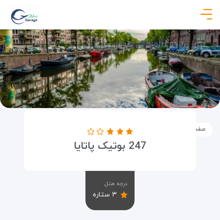
صفحه نخست
اماکن
اقامتگاه ها
247 بوتیک پاتایا
247 بوتیک پاتایا
درجه هتل
۳ ستاره