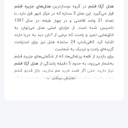
هتل آرکا قشم
در گروه نوسازترین
هتل‌های جزیره قشم
قرار می‌گیرد. این هتل 3 ستاره که در مرکز شهر قرار دارد، با
تعداد 21 واحد اقامتی و در چهار طبقه، در سال 1397
تاسیس شده است. از مزایای اصلی هتل می‌توان به
اتاق‌هایی تمیز و راحت، که برخی از آنان دید به دریا دارند
اشاره کرد. کافی‌شاپ 24 ساعته هتل نیز برای استراحت
گزینه‌ای راحت و نزدیک به شماست.
برای بازدید از قلعه پرتغالی‌ها، که از شگفتی‌های جزیره قشم
به‌شمار می‌رود، به حدود 5 دقیقه رانندگی از
هتل آرکا قشم
نیاز دارید. حتی اگر قصد خرید هم ندارید، بازار قدیم قشم
شاید برایتان جذاب باشد که با 15 دقیقه پیاده‌روی به آن
نمایش بیشتر
می‌رسید. برای خرید در جزیره قشم، با 5 تا 10 دقیقه
رانندگی از محل اقامت خود تا مرکز خرید ستاره قشم و
سیتی سنتر 1 و 2 قشم دسترسی خواهید داشت.
با رزرو آنلاین
هتل آرکا قشم
در اسنپ‌تریپ، می‌توانید
سفری آسوده را در جزیره قشم تجربه کنید.