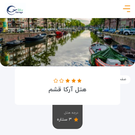
صفحه نخست
اماکن
اقامتگاه ها
هتل آرکا قشم
هتل آرکا قشم
درجه هتل
۳ ستاره