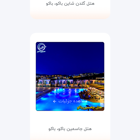
هتل گلدن شاین باکو،
باکو
مشاهده جزئیات
هتل جاسمین باکو،
باکو