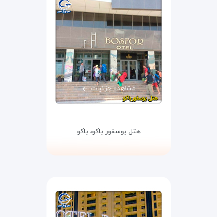
مشاهده جزئیات
هتل بوسفور باکو،
باکو