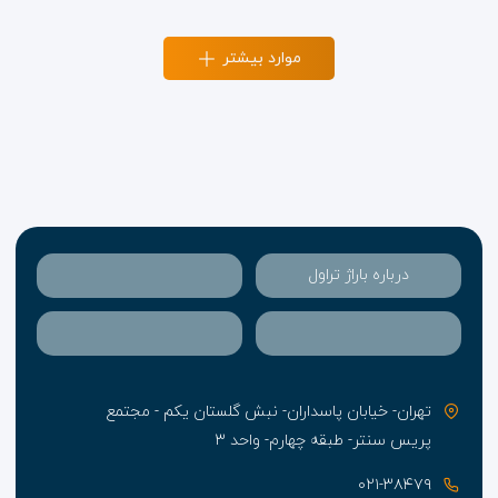
موارد بیشتر
درباره باراژ تراول
تهران- خیابان پاسداران- نبش گلستان یکم - مجتمع
پریس سنتر- طبقه چهارم- واحد ۳
۰۲۱-۳۸۴۷۹