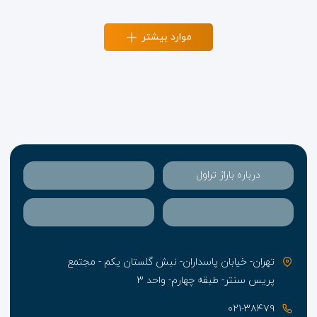
موارد بیشتر
درباره باراژ تراول
تهران- خیابان پاسداران- نبش گلستان یکم - مجتمع
پریس سنتر- طبقه چهارم- واحد ۳
۰۲۱-۳۸۴۷۹