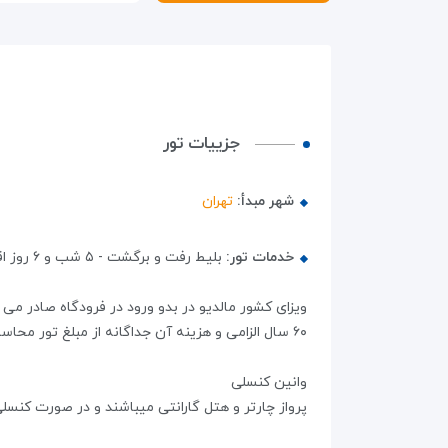
جزییات تور
شهر مبدأ:
تهران
خدمات تور:
بلیط رفت و برگشت - ۵ شب و ۶ روز اقامت هتل - ترانسفر فرودگاهی - بیمه مسافرتی - لیدر محلی زبان
۶۰ سال الزامی و هزینه آن جداگانه از مبلغ تور محاسبه و به عهده مسافر می باشد٫ - مسئولیت کنترل پاسپورت از نظر اعتبار و ممنوعیت خروج از کشور بر عهده مسافر میباشد٫
وانین کنسلی
پرواز چارتر و هتل گارانتی میباشند و در صورت کنس