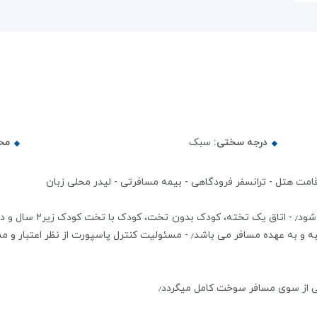
درجه سختی:
سبک
مح
لی از سوی مسافر سوخت کامل میگردد٫