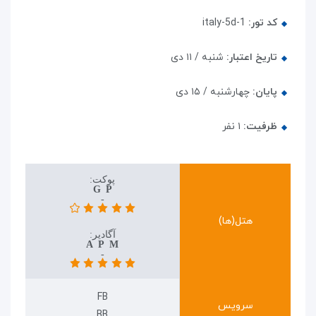
کد تور:
italy-5d-1
تاریخ اعتبار:
شنبه / ۱۱ دی
پایان:
چهارشنبه / ۱۵ دی
ظرفیت:
۱
نفر
پوکت:
Graceland Phuket
-
هتل(ها)
آگادیر:
Atlantic Palace Morrocow
-
FB
سرویس
BB