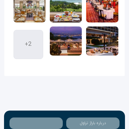
+2
درباره باراژ تراول