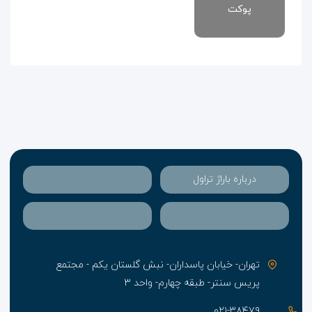
پوکت
درباره باراژ تراول
تهران- خیابان پاسداران- نبش گلستان یکم - مجتمع
پریس سنتر- طبقه چهارم- واحد ۳
۰۲۱-۳۸۴۷۹