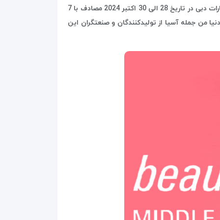
نمایشگاه لوازم آرایشی بهداشتی دبی یکی از بزرگترین نمایشگاههای آرایشی و زیبایی خاورمیانه محسوب می شود که در کشور امارات دبی در تاریخ 28 الی 30 اکتبر 2024 مصادف با 7
راسر دنیا من جمله آسیا از تولیدکنندگان و صنعتگران این