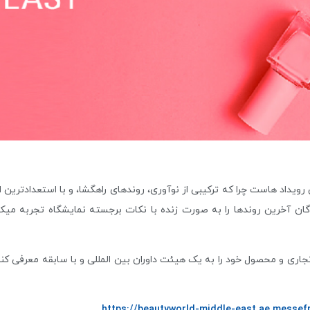
تر از باقی رویداد هاست چرا که ترکیبی از نوآوری، روندهای راهگشا، و با استعدا
دگان آخرین روندها را به صورت زنده با نکات برجسته نمایشگاه تجربه می
تجاری و محصول خود را به یک هیئت داوران بین المللی و با سابقه معرفی ک
https://beautyworld-middle-east.ae.messef