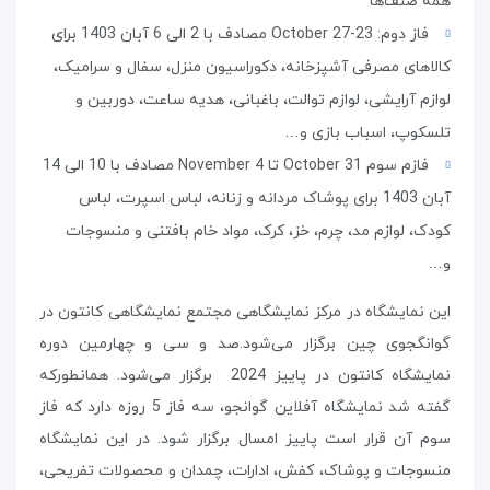
همه صنف‌ها
فاز دوم: 23-27 October مصادف با 2 الی 6 آبان 1403 برای
کالاهای مصرفی آشپزخانه، دکوراسیون منزل، سفال و سرامیک،
لوازم آرایشی، لوازم توالت، باغبانی، هدیه ساعت، دوربین و
تلسکوپ، اسباب بازی و…
فازم سوم 31 October تا 4 November مصادف با 10 الی 14
آبان 1403 برای پوشاک مردانه و زنانه، لباس اسپرت، لباس
کودک، لوازم مد، چرم، خز، کرک، مواد خام بافتنی و منسوجات
و…
این نمایشگاه در مرکز نمایشگاهی مجتمع نمایشگاهی کانتون در
گوانگجوی چین برگزار می‌شود.صد و سی و چهارمین دوره
نمایشگاه کانتون در پاییز 2024 برگزار می‌شود. همانطورکه
گفته شد نمایشگاه آفلاین گوانجو، سه فاز 5 روزه دارد که فاز
سوم آن قرار است پاییز امسال برگزار شود. در این نمایشگاه
منسوجات و پوشاک، کفش، ادارات، چمدان و محصولات تفریحی،