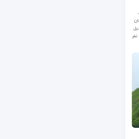
ان
یل
نفر