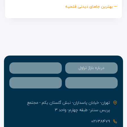
بهترین جاهای دیدنی فتحیه
درباره باراژ تراول
تهران- خیابان پاسداران- نبش گلستان یکم - مجتمع
پریس سنتر- طبقه چهارم- واحد ۳
۰۲۱-۳۸۴۷۹